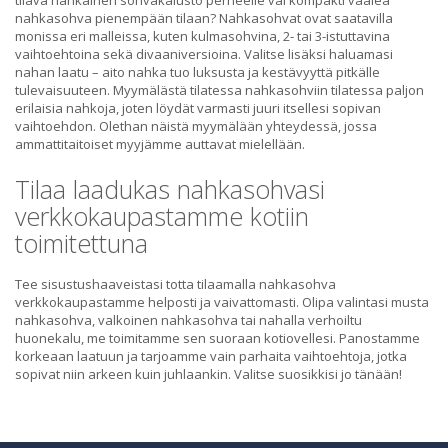
tilava nahkainen sohvakalusto perheelle vai kompakti vaalea
nahkasohva pienempään tilaan? Nahkasohvat ovat saatavilla
monissa eri malleissa, kuten kulmasohvina, 2- tai 3-istuttavina
vaihtoehtoina sekä divaaniversioina. Valitse lisäksi haluamasi
nahan laatu – aito nahka tuo luksusta ja kestävyyttä pitkälle
tulevaisuuteen. Myymälästä tilatessa nahkasohviin tilatessa paljon
erilaisia nahkoja, joten löydät varmasti juuri itsellesi sopivan
vaihtoehdon. Olethan näistä myymälään yhteydessä, jossa
ammattitaitoiset myyjämme auttavat mielellään.
Tilaa laadukas nahkasohvasi
verkkokaupastamme kotiin
toimitettuna
Tee sisustushaaveistasi totta tilaamalla nahkasohva
verkkokaupastamme helposti ja vaivattomasti. Olipa valintasi musta
nahkasohva, valkoinen nahkasohva tai nahalla verhoiltu
huonekalu, me toimitamme sen suoraan kotiovellesi. Panostamme
korkeaan laatuun ja tarjoamme vain parhaita vaihtoehtoja, jotka
sopivat niin arkeen kuin juhlaankin. Valitse suosikkisi jo tänään!