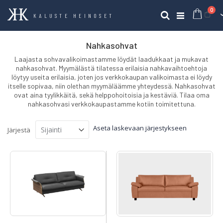
tuo
0
Ost
Haku
KALUSTE HEINOSET
Nahkasohvat
Laajasta sohvavalikoimastamme löydät laadukkaat ja mukavat
nahkasohvat. Myymälästä tilatessa erilaisia nahkavaihtoehtoja
löytyy useita erilaisia, joten jos verkkokaupan valikoimasta ei löydy
itselle sopivaa, niin olethan myymäläämme yhteydessä. Nahkasohvat
ovat aina tyylikkäitä, sekä helppohoitoisia ja kestäviä. Tilaa oma
nahkasohvasi verkkokaupastamme kotiin toimitettuna.
Aseta laskevaan järjestykseen
Järjestä