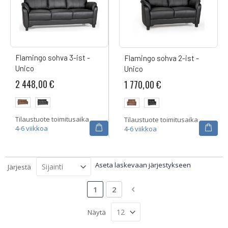
Flamingo sohva 3-ist -
Flamingo sohva 2-ist -
Unico
Unico
2 448,00 €
1 770,00 €
Tilaustuote toimitusaika
Tilaustuote toimitusaika
4-6 viikkoa
4-6 viikkoa
Aseta laskevaan järjestykseen
Järjestä
Sivu
Luet tällä hetkellä sivua
Sivu
Sivu
Siirry maksutavan valint
1
2
Näytä