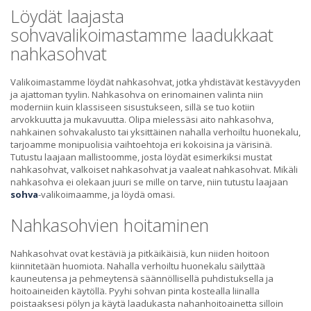
Löydät laajasta
sohvavalikoimastamme laadukkaat
nahkasohvat
Valikoimastamme löydät nahkasohvat, jotka yhdistävät kestävyyden
ja ajattoman tyylin. Nahkasohva on erinomainen valinta niin
moderniin kuin klassiseen sisustukseen, sillä se tuo kotiin
arvokkuutta ja mukavuutta. Olipa mielessäsi aito nahkasohva,
nahkainen sohvakalusto tai yksittäinen nahalla verhoiltu huonekalu,
tarjoamme monipuolisia vaihtoehtoja eri kokoisina ja värisinä.
Tutustu laajaan mallistoomme, josta löydät esimerkiksi mustat
nahkasohvat, valkoiset nahkasohvat ja vaaleat nahkasohvat. Mikäli
nahkasohva ei olekaan juuri se mille on tarve, niin tutustu laajaan
sohva
-valikoimaamme, ja löydä omasi.
Nahkasohvien hoitaminen
Nahkasohvat ovat kestäviä ja pitkäikäisiä, kun niiden hoitoon
kiinnitetään huomiota. Nahalla verhoiltu huonekalu säilyttää
kauneutensa ja pehmeytensä säännöllisellä puhdistuksella ja
hoitoaineiden käytöllä. Pyyhi sohvan pinta kostealla liinalla
poistaaksesi pölyn ja käytä laadukasta nahanhoitoainetta silloin