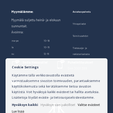
Myymälämme:
Asiakaspalvelu
Myymälä suljettu heinä- ja elokuun
Yhteystiedot
sunnuntait.
Avoinna:
Toimitusehdot
ma-pe
10-18
la
10-16
Tietosuoja- ja
su
12-16
rekisteriseloste
Soita Heinosille!
Puhelintilaukset
Cookie Settings
040 528 1124
044 3001 399
Käytämme tällä verkkosivustolla evästeitä
varmistaaksemme sivuston toimivuuden, parantaaksemme
Lähetä sähköpostia
käyttökokemusta sekä kerätäksemme tietoa sivuston
verkkokauppa@kalusteheinoset.fi
käytöstä. Voit hyväksyä kaikki evästeet tai hallita asetuksia.
Lisätietoja löydät eväste- ja tietosuojaselosteestamme.
Hyväksyn kaikki
Hyväksyn vain pakolliset
Valitse evästeet
Lue lisää