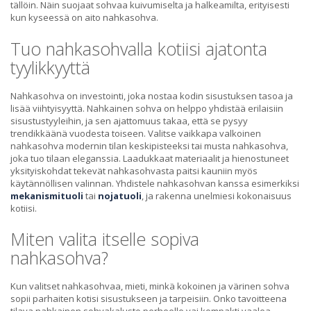
tällöin. Näin suojaat sohvaa kuivumiselta ja halkeamilta, erityisesti
kun kyseessä on aito nahkasohva.
Tuo nahkasohvalla kotiisi ajatonta
tyylikkyyttä
Nahkasohva on investointi, joka nostaa kodin sisustuksen tasoa ja
lisää viihtyisyyttä. Nahkainen sohva on helppo yhdistää erilaisiin
sisustustyyleihin, ja sen ajattomuus takaa, että se pysyy
trendikkäänä vuodesta toiseen. Valitse vaikkapa valkoinen
nahkasohva modernin tilan keskipisteeksi tai musta nahkasohva,
joka tuo tilaan eleganssia. Laadukkaat materiaalit ja hienostuneet
yksityiskohdat tekevät nahkasohvasta paitsi kauniin myös
käytännöllisen valinnan. Yhdistele nahkasohvan kanssa esimerkiksi
mekanismituoli
tai
nojatuoli
, ja rakenna unelmiesi kokonaisuus
kotiisi.
Miten valita itselle sopiva
nahkasohva?
Kun valitset nahkasohvaa, mieti, minkä kokoinen ja värinen sohva
sopii parhaiten kotisi sisustukseen ja tarpeisiin. Onko tavoitteena