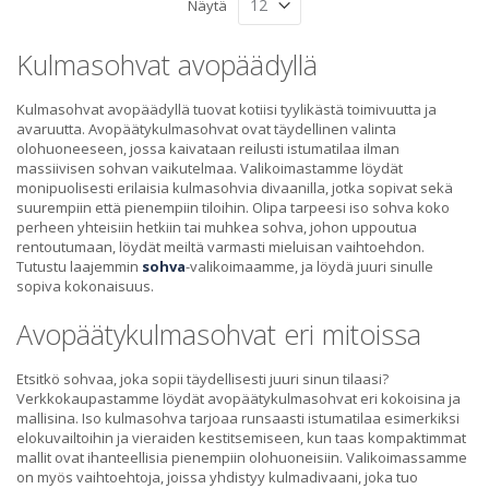
Näytä
Kulmasohvat avopäädyllä
Kulmasohvat avopäädyllä tuovat kotiisi tyylikästä toimivuutta ja
avaruutta. Avopäätykulmasohvat ovat täydellinen valinta
olohuoneeseen, jossa kaivataan reilusti istumatilaa ilman
massiivisen sohvan vaikutelmaa. Valikoimastamme löydät
monipuolisesti erilaisia kulmasohvia divaanilla, jotka sopivat sekä
suurempiin että pienempiin tiloihin. Olipa tarpeesi iso sohva koko
perheen yhteisiin hetkiin tai muhkea sohva, johon uppoutua
rentoutumaan, löydät meiltä varmasti mieluisan vaihtoehdon.
Tutustu laajemmin
sohva
-valikoimaamme, ja löydä juuri sinulle
sopiva kokonaisuus.
Avopäätykulmasohvat eri mitoissa
Etsitkö sohvaa, joka sopii täydellisesti juuri sinun tilaasi?
Verkkokaupastamme löydät avopäätykulmasohvat eri kokoisina ja
mallisina. Iso kulmasohva tarjoaa runsaasti istumatilaa esimerkiksi
elokuvailtoihin ja vieraiden kestitsemiseen, kun taas kompaktimmat
mallit ovat ihanteellisia pienempiin olohuoneisiin. Valikoimassamme
on myös vaihtoehtoja, joissa yhdistyy kulmadivaani, joka tuo