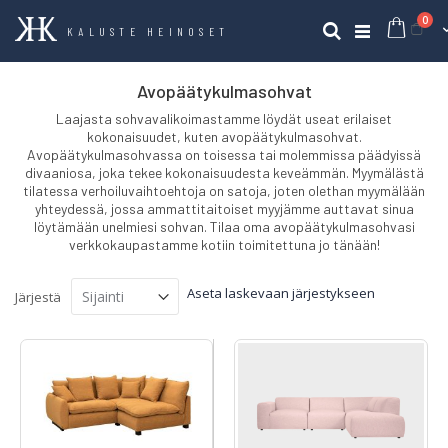
tuo
0
Ost
Haku
KALUSTE HEINOSET
Avopäätykulmasohvat
Laajasta sohvavalikoimastamme löydät useat erilaiset
kokonaisuudet, kuten avopäätykulmasohvat.
Avopäätykulmasohvassa on toisessa tai molemmissa päädyissä
divaaniosa, joka tekee kokonaisuudesta keveämmän. Myymälästä
tilatessa verhoiluvaihtoehtoja on satoja, joten olethan myymälään
yhteydessä, jossa ammattitaitoiset myyjämme auttavat sinua
löytämään unelmiesi sohvan. Tilaa oma avopäätykulmasohvasi
verkkokaupastamme kotiin toimitettuna jo tänään!
Aseta laskevaan järjestykseen
Järjestä