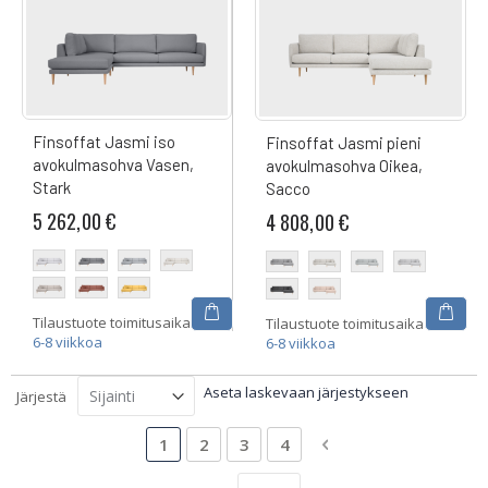
Finsoffat Jasmi iso
Finsoffat Jasmi pieni
avokulmasohva Vasen,
avokulmasohva Oikea,
Stark
Sacco
5 262,00 €
4 808,00 €
Tilaustuote toimitusaika
Tilaustuote toimitusaika
6-8 viikkoa
6-8 viikkoa
Aseta laskevaan järjestykseen
Järjestä
Sivu
Luet tällä hetkellä sivua
Sivu
Sivu
Sivu
Sivu
Siirry maksutavan v
1
2
3
4