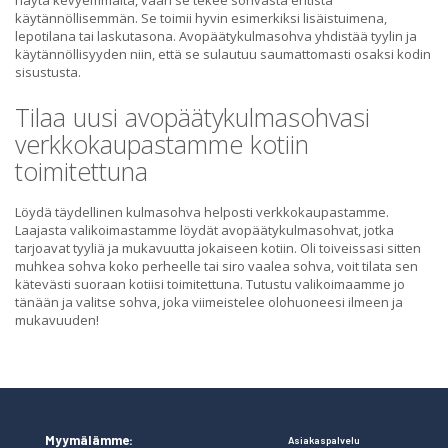
näytä kevyemmältä, vaan se tekee sohvasta entistä
käytännöllisemmän. Se toimii hyvin esimerkiksi lisäistuimena,
lepotilana tai laskutasona. Avopäätykulmasohva yhdistää tyylin ja
käytännöllisyyden niin, että se sulautuu saumattomasti osaksi kodin
sisustusta.
Tilaa uusi avopäätykulmasohvasi
verkkokaupastamme kotiin
toimitettuna
Löydä täydellinen kulmasohva helposti verkkokaupastamme.
Laajasta valikoimastamme löydät avopäätykulmasohvat, jotka
tarjoavat tyyliä ja mukavuutta jokaiseen kotiin. Oli toiveissasi sitten
muhkea sohva koko perheelle tai siro vaalea sohva, voit tilata sen
kätevästi suoraan kotiisi toimitettuna. Tutustu valikoimaamme jo
tänään ja valitse sohva, joka viimeistelee olohuoneesi ilmeen ja
mukavuuden!
Myymälämme:
Asiakaspalvelu