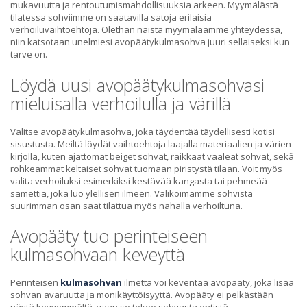
mukavuutta ja rentoutumismahdollisuuksia arkeen. Myymälästä
tilatessa sohviimme on saatavilla satoja erilaisia
verhoiluvaihtoehtoja. Olethan näistä myymäläämme yhteydessä,
niin katsotaan unelmiesi avopäätykulmasohva juuri sellaiseksi kun
tarve on.
Löydä uusi avopäätykulmasohvasi
mieluisalla verhoilulla ja värillä
Valitse avopäätykulmasohva, joka täydentää täydellisesti kotisi
sisustusta. Meiltä löydät vaihtoehtoja laajalla materiaalien ja värien
kirjolla, kuten ajattomat beiget sohvat, raikkaat vaaleat sohvat, sekä
rohkeammat keltaiset sohvat tuomaan piristystä tilaan. Voit myös
valita verhoiluksi esimerkiksi kestävää kangasta tai pehmeää
samettia, joka luo ylellisen ilmeen. Valikoimamme sohvista
suurimman osan saat tilattua myös nahalla verhoiltuna.
Avopääty tuo perinteiseen
kulmasohvaan keveyttä
Perinteisen
kulmasohvan
ilmettä voi keventää avopääty, joka lisää
sohvan avaruutta ja monikäyttöisyyttä. Avopääty ei pelkästään