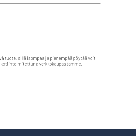
ä tuote, sillä isompaa ja pienempää pöytää voit
ydät kotiintoimitettuna verkkokaupastamme.