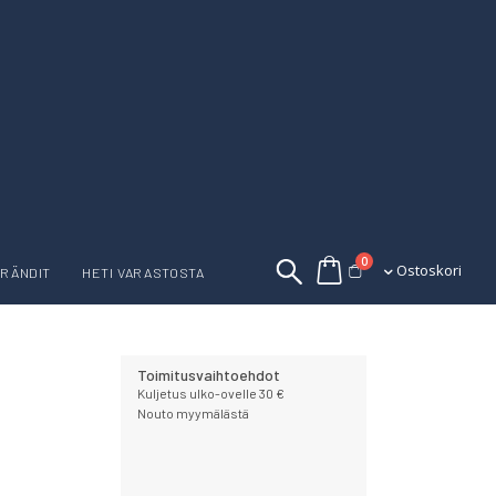
tuotetta
0
Ostoskori
Ostoskori
RÄNDIT
HETI VARASTOSTA
Toimitusvaihtoehdot
Kuljetus ulko-ovelle 30 €
Nouto myymälästä