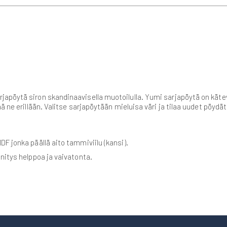
apöytä siron skandinaavisella muotoilulla. Yumi sarjapöytä on kätev
ää ne erillään. Valitse sarjapöytään mieluisa väri ja tilaa uudet pö
DF jonka päällä aito tammiviilu (kansi).
nnitys helppoa ja vaivatonta.