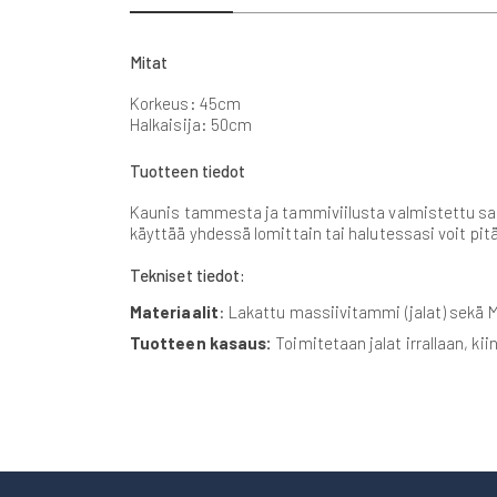
beginning
of
the
Mitat
images
gallery
Korkeus: 45cm
Halkaisija: 50cm
Tuotteen tiedot
Kaunis tammesta ja tammiviilusta valmistettu sarj
käyttää yhdessä lomittain tai halutessasi voit pit
Tekniset tiedot:
Materiaalit
: Lakattu massiivitammi (jalat) sekä M
Tuotteen kasaus:
Toimitetaan jalat irrallaan, kii