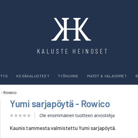
KALUSTE HEINOSET
YTYS
KESÄKALUSTEET
TYÖHUONE
MATOT & VALAISIMET
B
 - Rowico
Yumi sarjapöytä - Rowico
Ole ensimmäinen tuotteen arvostelija
Kaunis tammesta valmistettu Yumi sarjapöytä.