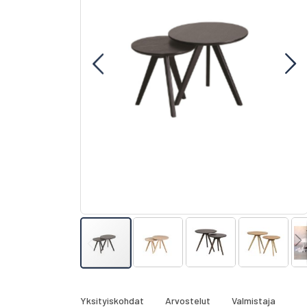
gallery
Skip
to
the
Yksityiskohdat
Arvostelut
Valmistaja