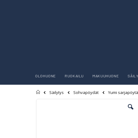
OLOHUONE
RUOKAILU
MAKUUHUONE
SÄIL
Etusivu
Yumi sarjapöytä
Säilytys
Sohvapöydät
Skip
to
the
end
of
the
images