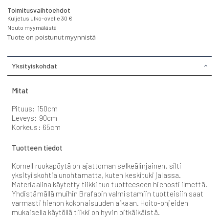
Toimitusvaihtoehdot
Kuljetus ulko-ovelle 30 €
Nouto myymälästä
Tuote on poistunut myynnistä
Yksityiskohdat
Mitat
Pituus: 150cm
Leveys: 90cm
Korkeus: 65cm
Tuotteen tiedot
Kornell ruokapöytä on ajattoman selkeälinjainen, silti
yksityiskohtia unohtamatta, kuten keskituki jalassa.
Materiaalina käytetty tiikki tuo tuotteeseen hienosti ilmettä.
Yhdistämällä muihin Brafabin valmistamiin tuotteisiin saat
varmasti hienon kokonaisuuden aikaan. Hoito-ohjeiden
mukaisella käytöllä tiikki on hyvin pitkäikäistä.