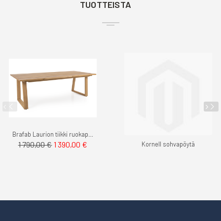
TUOTTEISTA
Brafab Laurion tiikki ruokapöytä 230cm
Tarjoushinta
1 790,00 €
1 390,00 €
Kornell sohvapöytä