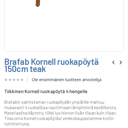
Skip
Brafab Kornell ruokapöytä
to
the
150cm teak
beginning
of
Ole ensimmäinen tuotteen arvostelija
the
images
gallery
Tiikkinen Kornell ruokapöytä 4 hengelle
Brafabin valmistaman ruokapöydän ympärille mahtuu
mukavasti 4 ruokailijaa nauttimaan lämpimistä kesäilloista.
Materiaalina käytetty tiikki luo hienon lisän tilaan kuin tilaan.
Tilaa oma Kornell ruokapöytäsi verkkokaupastamme kotiin
toimitettuna.