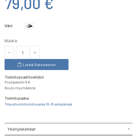
79,00 €
Väri
Määrä:
Lisää Ostoskoriin
Toimitusvaihtoehdot
Postipaketti 9 €
Nouto myymälästä
Toimitusaika
Tilaustuote toimitusaika 10-15 arkipäivää
Yksityiskohdat