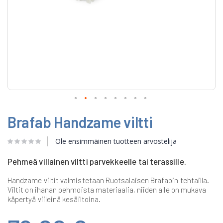
Skip
Brafab Handzame viltti
to
the
beginning
Ole ensimmäinen tuotteen arvostelija
of
the
Pehmeä villainen viltti parvekkeelle tai terassille.
images
gallery
Handzame viltit valmistetaan Ruotsalaisen Brafabin tehtailla.
Viltit on ihanan pehmoista materiaalia, niiden alle on mukava
käpertyä viileinä kesäiltoina.