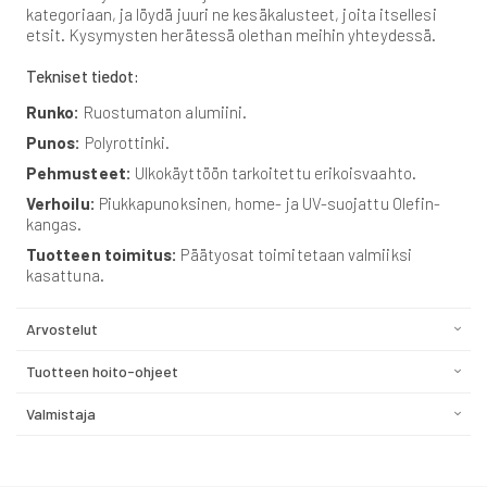
kategoriaan, ja löydä juuri ne kesäkalusteet, joita itsellesi
etsit. Kysymysten herätessä olethan meihin yhteydessä.
Tekniset tiedot:
Runko:
Ruostumaton alumiini.
Punos:
Polyrottinki.
Pehmusteet:
Ulkokäyttöön tarkoitettu erikoisvaahto.
Verhoilu:
Piukkapunoksinen, home- ja UV-suojattu Olefin-
kangas.
Tuotteen toimitus:
Päätyosat toimitetaan valmiiksi
kasattuna.
Arvostelut
Tuotteen hoito-ohjeet
Valmistaja