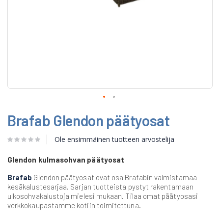
Skip
Brafab Glendon päätyosat
to
the
beginning
Ole ensimmäinen tuotteen arvostelija
of
the
Glendon kulmasohvan päätyosat
images
gallery
Brafab
Glendon päätyosat ovat osa Brafabin valmistamaa
kesäkalustesarjaa. Sarjan tuotteista pystyt rakentamaan
ulkosohvakalustoja mielesi mukaan. Tilaa omat päätyosasi
verkkokaupastamme kotiin toimitettuna.