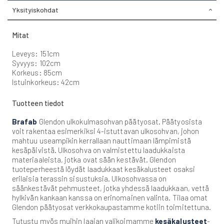
Yksityiskohdat
Mitat
Leveys: 151cm
Syvyys: 102cm
Korkeus: 85cm
Istuinkorkeus: 42cm
Tuotteen tiedot
Brafab
Glendon ulkokulmasohvan päätyosat. Päätyosista
voit rakentaa esimerkiksi 4-istuttavan ulkosohvan, johon
mahtuu useampikin kerrallaan nauttimaan lämpimistä
kesäpäivistä. Ulkosohva on valmistettu laadukkaista
materiaaleista, jotka ovat sään kestävät. Glendon
tuoteperheestä löydät laadukkaat kesäkalusteet osaksi
erilaisia terassin sisustuksia. Ulkosohvassa on
säänkestävät pehmusteet, jotka yhdessä laadukkaan, vettä
hylkivän kankaan kanssa on erinomainen valinta. Tilaa omat
Glendon päätyosat verkkokaupastamme kotiin toimitettuna.
Tutustu myös muihin laajan valikoimamme
kesäkalusteet
-