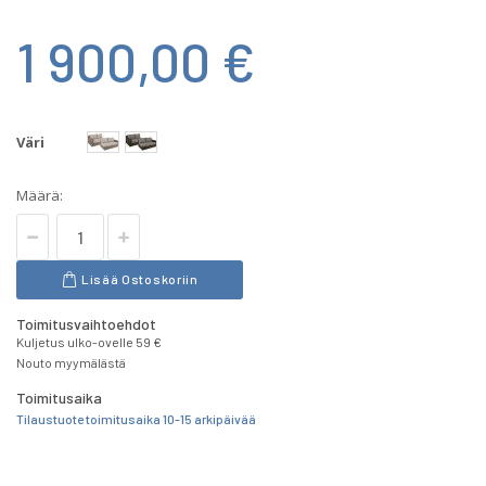
1 900,00 €
Väri
Määrä:
Lisää Ostoskoriin
Toimitusvaihtoehdot
Kuljetus ulko-ovelle 59 €
Nouto myymälästä
Toimitusaika
Tilaustuote toimitusaika 10-15 arkipäivää