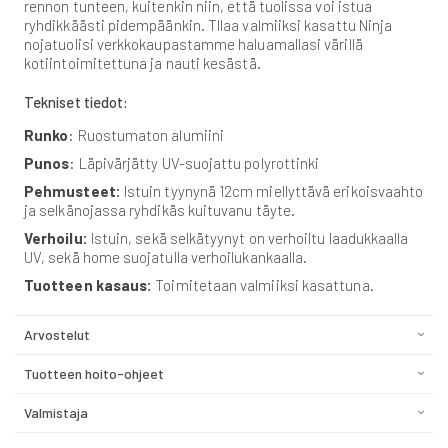
rennon tunteen, kuitenkin niin, että tuolissa voi istua
ryhdikkäästi pidempäänkin. TIlaa valmiiksi kasattu Ninja
nojatuolisi verkkokaupastamme haluamallasi värillä
kotiintoimitettuna ja nauti kesästä.
Tekniset tiedot:
Runko
: Ruostumaton alumiini
Punos
: Läpivärjätty UV-suojattu polyrottinki
Pehmusteet:
Istuin tyynynä 12cm miellyttävä erikoisvaahto
ja selkänojassa ryhdikäs kuituvanu täyte.
Verhoilu:
Istuin, sekä selkätyynyt on verhoiltu laadukkaalla
UV, sekä home suojatulla verhoilukankaalla.
Tuotteen kasaus:
Toimitetaan valmiiksi kasattuna.
Arvostelut
Tuotteen hoito-ohjeet
Valmistaja