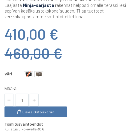
Laajasta
Ninja-sarjasta
rakennat helposti omalle terassillesi
sopivan kesäkalustekokonaisuuden. Tilaa tuotteet
verkkokaupastamme kotiintoimitettuna.
410,00 €
460,00 €
Väri
Määrä:
Lisää Ostoskoriin
Toimitusvaihtoehdot
Kuljetus ulko-ovelle 30 €