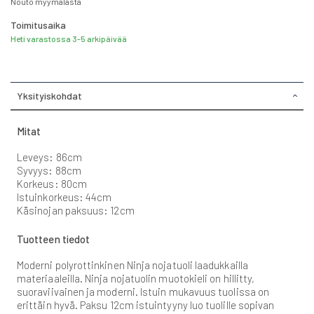
Nouto myymälästä
Toimitusaika
Heti varastossa 3-5 arkipäivää
Yksityiskohdat
Mitat
Leveys: 86cm
Syvyys: 88cm
Korkeus: 80cm
Istuinkorkeus: 44cm
Käsinojan paksuus: 12cm
Tuotteen tiedot
Moderni polyrottinkinen Ninja nojatuoli laadukkailla
materiaaleilla. Ninja nojatuolin muotokieli on hillitty,
suoraviivainen ja moderni. Istuin mukavuus tuolissa on
erittäin hyvä. Paksu 12cm istuintyyny luo tuolille sopivan