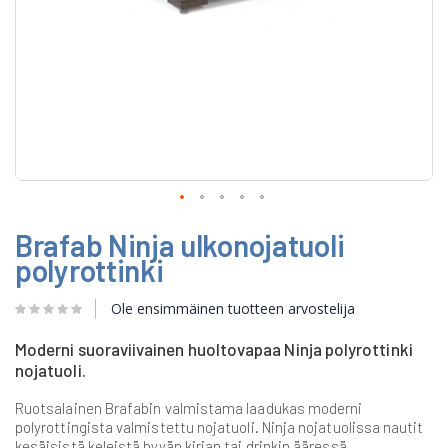
Skip
Brafab Ninja ulkonojatuoli
to
the
polyrottinki
beginning
of
Ole ensimmäinen tuotteen arvostelija
the
images
gallery
Moderni suoraviivainen huoltovapaa Ninja polyrottinki
nojatuoli.
Ruotsalainen Brafabin valmistama laadukas moderni
polyrottingista valmistettu nojatuoli. Ninja nojatuolissa nautit
kesäisistä keleistä hyvän kirjan tai drinkin ääressä.