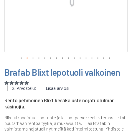
Skip
Brafab Blixt lepotuoli valkoinen
to
the
beginning
Rating:
of
100
100
% of
2
Arvostelut
Lisää arviosi
the
images
Rento pehmoinen Blixt kesäkaluste nojatuoli ilman
gallery
käsinojia.
Blixt ulkonojatuoli on tuote jolla tuot parvekkeelle, terassille tai
puutarhaan rentoa tyyliä ja mukavuutta. Tilaa Brafabin
valmistama nojatuoli nyt meiltä kotiintoimitettuna. Yhdistele