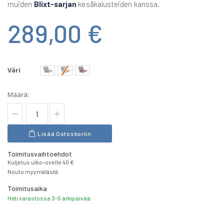
muiden
Blixt-sarjan
kesäkalusteiden kanssa.
289,00 €
Väri
Määrä:
Lisää Ostoskoriin
Toimitusvaihtoehdot
Kuljetus ulko-ovelle 40 €
Nouto myymälästä
Toimitusaika
Heti varastossa 3-5 arkipäivää