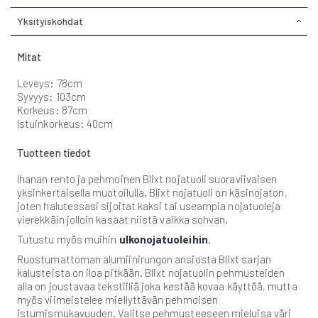
Yksityiskohdat
Mitat
Leveys: 78cm
Syvyys: 103cm
Korkeus: 87cm
Istuinkorkeus: 40cm
Tuotteen tiedot
Ihanan rento ja pehmoinen Blixt nojatuoli suoraviivaisen
yksinkertaisella muotoilulla. Blixt nojatuoli on käsinojaton,
joten halutessasi sijoitat kaksi tai useampia nojatuoleja
vierekkäin jolloin kasaat niistä vaikka sohvan.
Tutustu myös muihin
ulkonojatuoleihin
.
Ruostumattoman alumiinirungon ansiosta Blixt sarjan
kalusteista on iloa pitkään. Blixt nojatuolin pehmusteiden
alla on joustavaa tekstiiliä joka kestää kovaa käyttöä, mutta
myös viimeistelee miellyttävän pehmoisen
istumismukavuuden. Valitse pehmusteeseen mieluisa väri