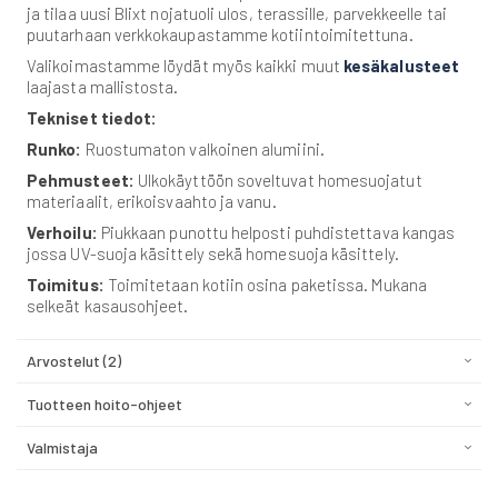
ja tilaa uusi Blixt nojatuoli ulos, terassille, parvekkeelle tai
puutarhaan verkkokaupastamme kotiintoimitettuna.
Valikoimastamme löydät myös kaikki muut
kesäkalusteet
laajasta mallistosta.
Tekniset tiedot:
Runko:
Ruostumaton valkoinen alumiini.
Pehmusteet:
Ulkokäyttöön soveltuvat homesuojatut
materiaalit, erikoisvaahto ja vanu.
Verhoilu:
Piukkaan punottu helposti puhdistettava kangas
jossa UV-suoja käsittely sekä homesuoja käsittely.
Toimitus:
Toimitetaan kotiin osina paketissa. Mukana
selkeät kasausohjeet.
Arvostelut
2
Tuotteen hoito-ohjeet
Valmistaja