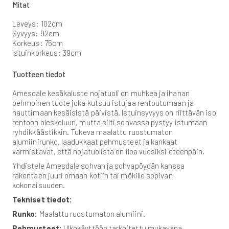
Mitat
Leveys: 102cm
Syvyys: 92cm
Korkeus: 75cm
Istuinkorkeus: 39cm
Tuotteen tiedot
Amesdale kesäkaluste nojatuoli on muhkea ja ihanan
pehmoinen tuote joka kutsuu istujaa rentoutumaan ja
nauttimaan kesäisistä päivistä. Istuinsyvyys on riittävän iso
rentoon oleskeluun, mutta silti sohvassa pystyy istumaan
ryhdikkäästikkin. Tukeva maalattu ruostumaton
alumiinirunko, laadukkaat pehmusteet ja kankaat
varmistavat, että nojatuolista on iloa vuosiksi eteenpäin.
Yhdistele Amesdale sohvan ja sohvapöydän kanssa
rakentaen juuri omaan kotiin tai mökille sopivan
kokonaisuuden.
Tekniset tiedot:
Runko:
Maalattu ruostumaton alumiini.
Pehmusteet:
Ulkokäyttöön tarkoitettu mukavana