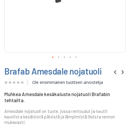
Skip
Brafab Amesdale nojatuoli
to
the
beginning
Ole ensimmäinen tuotteen arvostelija
of
the
Muhkea Amesdale kesäkaluste nojatuoli Brafabin
images
tehtailta.
gallery
Amesdale nojatuoli on tuote, jossa rentoudut ja nautit
kauniista kesäisistä päivistä ja lämpimistä illoista rennon
mukavasti.