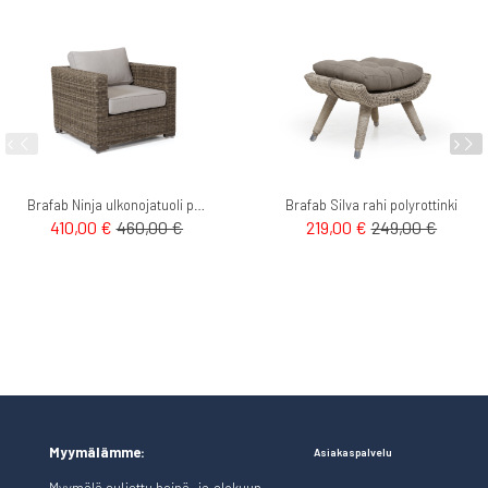
Brafab Ninja ulkonojatuoli polyrottinki
Brafab Silva rahi polyrottinki
410,00 €
460,00 €
219,00 €
249,00 €
Myymälämme:
Asiakaspalvelu
Myymälä suljettu heinä- ja elokuun