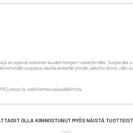
ja on sopivan kokoinen kuuden hengen ruokaryhmälle. Suojan alle saa
kiinnitetään suojassa olevilla lenkeillä ryhmän jalkoihin kiinni, näin su
/ PVC jossa Uv, sekä homesuojauskäsittely.
TTAISIT OLLA KIINNOSTUNUT MYÖS NÄISTÄ TUOTTEIS