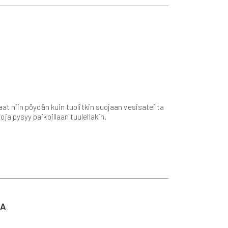
t niin pöydän kuin tuolitkin suojaan vesisateilta
oja pysyy paikoillaan tuulellakin.
TA