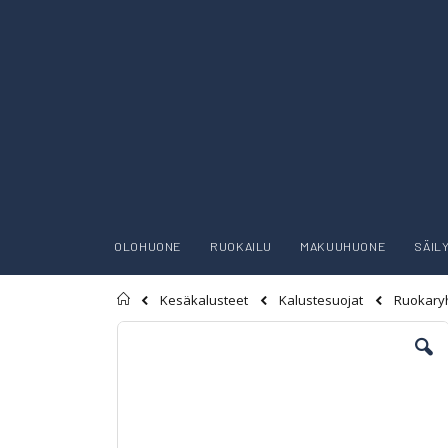
OLOHUONE
RUOKAILU
MAKUUHUONE
SÄIL
Etusivu
Kesäkalusteet
Kalustesuojat
Ruokary
Skip
to
the
end
of
the
images