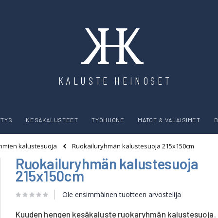
KALUSTE HEINOSET
YTYS
KESÄKALUSTEET
TYÖHUONE
MATOT & VALAISIMET
B
Ruokailuryhmän kalustesuoja 215x150cm
hmien kalustesuoja
Ruokailuryhmän kalustesuoja
215x150cm
Ole ensimmäinen tuotteen arvostelija
Kuuden hengen kesäkaluste ruokaryhmän kalustesuoja.