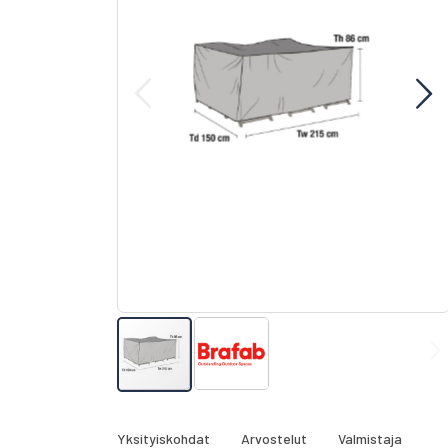
gallery
Skip
to
the
Yksityiskohdat
Arvostelut
Valmistaja