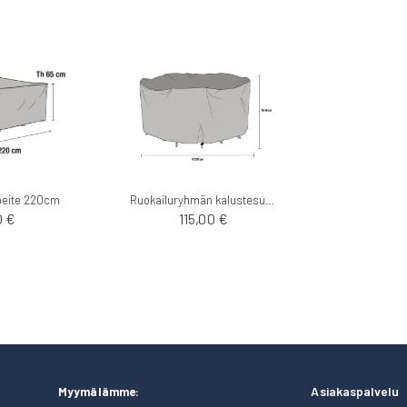
peite 220cm
Ruokailuryhmän kalustesuoja 200cm
0 €
115,00 €
Asiakaspalvelu
Myymälämme: