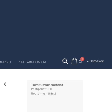
tuotetta
0
Ostoskori
Ostoskori
RÄNDIT
HETI VARASTOSTA
Toimitusvaihtoehdot
Postipaketti 9 €
Nouto myymälästä