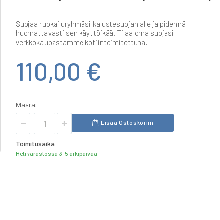
Suojaa ruokailuryhmäsi kalustesuojan alle ja pidennä
huomattavasti sen käyttöikää. Tilaa oma suojasi
verkkokaupastamme kotiintoimitettuna.
110,00 €
Määrä:
Lisää Ostoskoriin
Toimitusaika
Heti varastossa 3-5 arkipäivää