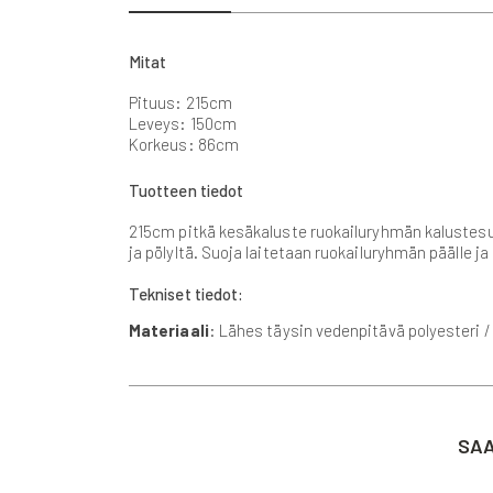
beginning
of
the
Mitat
images
gallery
Pituus: 215cm
Leveys: 150cm
Korkeus: 86cm
Tuotteen tiedot
215cm pitkä kesäkaluste ruokailuryhmän kalustesuo
ja pölyltä. Suoja laitetaan ruokailuryhmän päälle ja 
Tekniset tiedot:
Materiaali
: Lähes täysin vedenpitävä polyesteri 
SAA