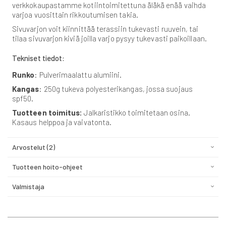
verkkokaupastamme kotiintoimitettuna äläkä enää vaihda
varjoa vuosittain rikkoutumisen takia.
Sivuvarjon voit kiinnittää terassiin tukevasti ruuvein, tai
tilaa sivuvarjon kiviä joilla varjo pysyy tukevasti paikoillaan.
Tekniset tiedot:
Runko
: Pulverimaalattu alumiini.
Kangas
: 250g tukeva polyesterikangas, jossa suojaus
spf50.
Tuotteen toimitus:
Jalkaristikko toimitetaan osina.
Kasaus helppoa ja vaivatonta.
Arvostelut
2
Tuotteen hoito-ohjeet
Valmistaja