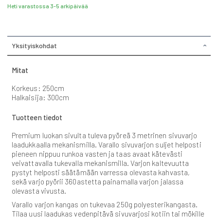
Heti varastossa 3-5 arkipäivää
Yksityiskohdat
Mitat
Korkeus: 250cm
Halkaisija: 300cm
Tuotteen tiedot
Premium luokan sivulta tuleva pyöreä 3 metrinen sivuvarjo
laadukkaalla mekanismilla. Varallo sivuvarjon suljet helposti
pieneen nippuu runkoa vasten ja taas avaat kätevästi
veivattavalla tukevalla mekanismilla. Varjon kaltevuutta
pystyt helposti säätämään varressa olevasta kahvasta,
sekä varjo pyörii 360astetta painamalla varjon jalassa
olevasta vivusta.
Varallo varjon kangas on tukevaa 250g polyesterikangasta.
Tilaa uusi laadukas vedenpitävä sivuvarjosi kotiin tai mökille