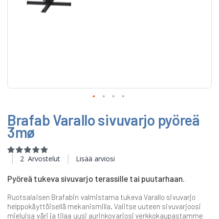
Skip
Brafab Varallo sivuvarjo pyöreä
to
the
3mø
beginning
of
Rating:
the
100
100
% of
2
Arvostelut
Lisää arviosi
images
gallery
Pyöreä tukeva sivuvarjo terassille tai puutarhaan.
Ruotsalaisen Brafabin valmistama tukeva Varallo sivuvarjo
helppokäyttöisellä mekanismilla. Valitse uuteen sivuvarjoosi
mieluisa väri ja tilaa uusi aurinkovarjosi verkkokaupastamme