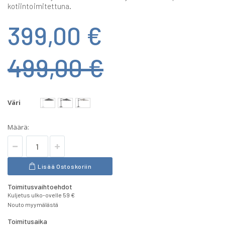
kotiintoimitettuna.
399,00 €
499,00 €
Väri
Määrä:
Lisää Ostoskoriin
Toimitusvaihtoehdot
Kuljetus ulko-ovelle 59 €
Nouto myymälästä
Toimitusaika