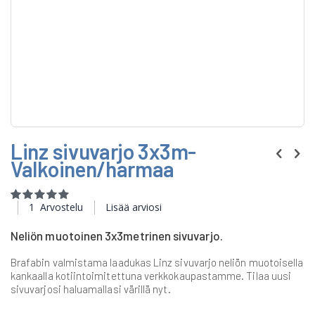
Skip
Linz sivuvarjo 3x3m-
to
the
Valkoinen/harmaa
beginning
of
Rating:
the
100
100
% of
1
Arvostelu
Lisää arviosi
images
gallery
Neliön muotoinen 3x3metrinen sivuvarjo.
Brafabin valmistama laadukas Linz sivuvarjo neliön muotoisella
kankaalla kotiintoimitettuna verkkokaupastamme. Tilaa uusi
sivuvarjosi haluamallasi värillä nyt.