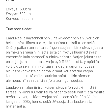
Leveys: 300cm
Syvyys: 300cm
Korkeus: 250cm
Tuotteen tiedot
Laadukas ja käytännöllinen Linz 3x3metrinen sivuvarjo on
helppo käyttöinen tuote jolla suojaat ruokailutilan sekä
löhöily paikan terrasilta auringon suojaan. Linz sivuvarjossa
on mekanismeja niin, että siitä on hyötyä huomattavasti
enemmän kuin normaali aurinkovarjosta. Varjon jalustassa
on poljin jota painamalla varjo pyörii 360astetta ympäri ja
voit lukita sen mihin kohtaan haluat ja varjon rungossa
olevasta kahvasta painamalla saat kallistettua varjon
kulmaa niin, että vaikka aurinko paistaisikin hieman
alempaa, niin saat silti varjolla auringon suojaa.
Laadukkaan alumiinirunkoisen sivuvarjon voit kiinnittää
terassiin kiinni ruuvein tai vaihtoehtoisesti voit tilata meiltä
myös sivuvarjon kivet varjoa paikallaan pitämään. Varjon
kangas on 220g home, sekä UV-suojattua laadukasta
materiaalia.