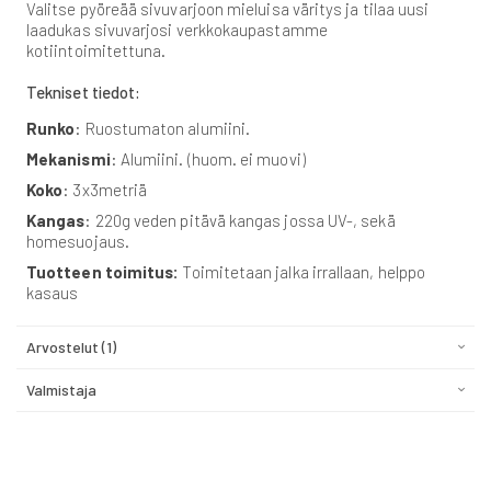
Valitse pyöreää sivuvarjoon mieluisa väritys ja tilaa uusi
laadukas sivuvarjosi verkkokaupastamme
kotiintoimitettuna.
Tekniset tiedot:
Runko
: Ruostumaton alumiini.
Mekanismi
: Alumiini. (huom. ei muovi)
Koko
: 3x3metriä
Kangas
: 220g veden pitävä kangas jossa UV-, sekä
homesuojaus.
Tuotteen toimitus:
Toimitetaan jalka irrallaan, helppo
kasaus
Arvostelut
1
Valmistaja