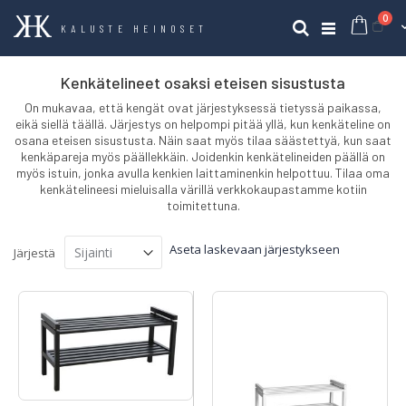
tuo
0
Ost
Haku
KALUSTE HEINOSET
Kenkätelineet osaksi eteisen sisustusta
On mukavaa, että kengät ovat järjestyksessä tietyssä paikassa,
eikä siellä täällä. Järjestys on helpompi pitää yllä, kun kenkäteline on
osana eteisen sisustusta. Näin saat myös tilaa säästettyä, kun saat
kenkäpareja myös päällekkäin. Joidenkin kenkätelineiden päällä on
myös istuin, jonka avulla kenkien laittaminenkin helpottuu. Tilaa oma
kenkätelineesi mieluisalla värillä verkkokaupastamme kotiin
toimitettuna.
Aseta laskevaan järjestykseen
Järjestä