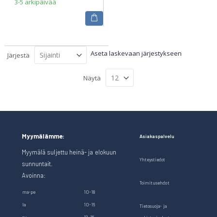
3-5 arkipäivää
Aseta laskevaan järjestykseen
Järjestä
Näytä
Myymälämme:
Asiakaspalvelu
Myymälä suljettu heinä- ja elokuun
Yhteystiedot
sunnuntait.
Avoinna:
Toimitusehdot
ma-pe
10-18
la
10-16
Tietosuoja- ja