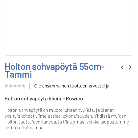
Skip
Holton sohvapöytä 55cm-
to
the
Tammi
beginning
of
Ole ensimmäinen tuotteen arvostelija
the
images
gallery
Holton sohvapöytä 55cm - Rowico
Holton sohvapöytä on muotoilultaan tyylikäs, ja pienet
yksityiskohdat viimeistelee kokonaisuuden. Yhdistä muiden
Holton tuotteiden kanssa, ja tilaa omasi verkkokaupastamme
kotiin toimitettuna.