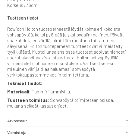
Korkeus: 36cm
Tuotteen tiedot
Rowicon Holton tuoteperheestä löydät kolme eri kokoista
sohvapöytää, kaksi pyöreää ja yksi ovaalin mallinen. Pöydät
saa kahdella eri värillä, nimittäin mustana tai tammen
sävyisenä. Holton tuoteperheen tuotteet ovat viimeistelty
tyylikkäästi. Muotoilunsa ansiosta tuotteet sopivat hienosti
osaksi skandinaavista sisustusta. Holton sohvapöydällä
viimeistelet olohuoneen sisustuksen. Valitse itsellesi
mieluinen väri ja tilaa haluamasi sohvapöytä
verkkokaupastamme kotiin toimitettuna.
Tekniset tiedot:
Materiaali:
Tammi/Tammiviilu.
Tuotteen toimitus:
Sohvapöytä toimitetaan osissa,
mukana selkeät kasausohjeet.
Arvostelut
Valmistaja