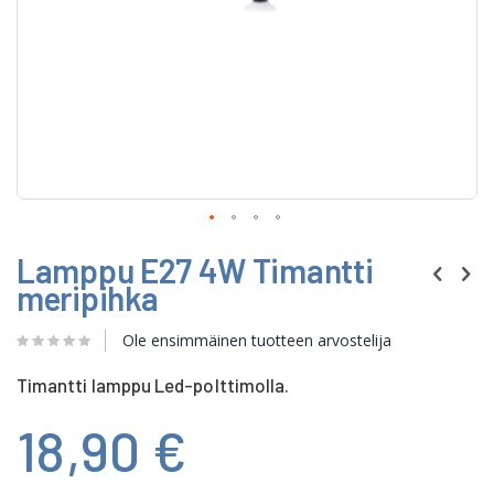
Skip
Lamppu E27 4W Timantti
to
the
meripihka
beginning
of
Ole ensimmäinen tuotteen arvostelija
the
images
gallery
Timantti lamppu Led-polttimolla.
18,90 €