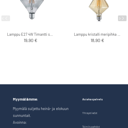
Lamppu E27 4W Timantti savu
Lamppu kristalli meripihka E27 4W
19,90 €
18,90 €
Myymälämme:
Asiakaspalvelu
Myymälä suljettu heinä- ja elokuun
Yhteystiedot
sunnuntait.
Avoinna:
Toimitusehdot