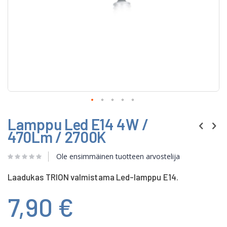
Skip
Lamppu Led E14 4W /
to
the
470Lm / 2700K
beginning
of
Ole ensimmäinen tuotteen arvostelija
the
images
gallery
Laadukas TRION valmistama Led-lamppu E14.
7,90 €