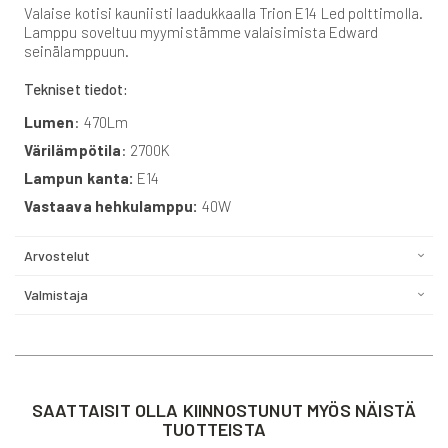
Valaise kotisi kauniisti laadukkaalla Trion E14 Led polttimolla.
Lamppu soveltuu myymistämme valaisimista Edward
seinälamppuun.
Tekniset tiedot:
Lumen
: 470Lm
Värilämpötila
: 2700K
Lampun kanta:
E14
Vastaava hehkulamppu:
40W
Arvostelut
Valmistaja
SAATTAISIT OLLA KIINNOSTUNUT MYÖS NÄISTÄ
TUOTTEISTA