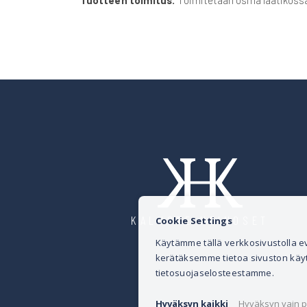
Tuotteen toimitus:
Toimitetaan osina laatikoss
KALUSTE HEINOSET
Cookie Settings
Käytämme tällä verkkosivustolla
kerätäksemme tietoa sivuston käytös
tietosuojaselosteestamme.
Hyväksyn kaikki
Hyväksyn vain p