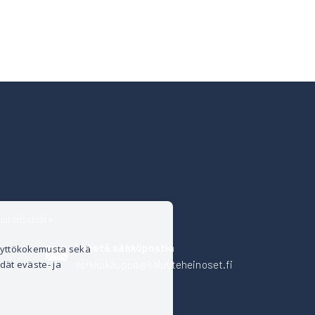
isteriseloste
Lähetä sähköpostia
äyttökokemusta sekä
verkkokauppa@kalusteheinoset.fi
dät eväste- ja