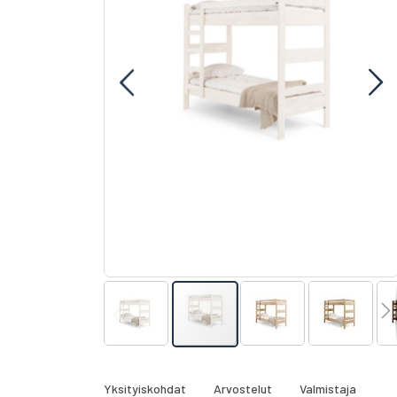
gallery
Skip
to
the
Yksityiskohdat
Arvostelut
Valmistaja