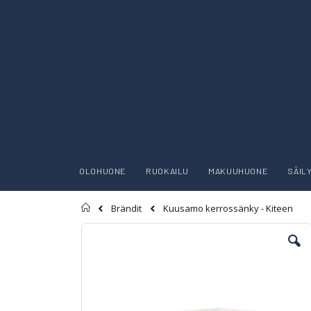
OLOHUONE
RUOKAILU
MAKUUHUONE
SÄIL
Etusivu
Kuusamo kerrossänky - Kiteen
Brändit
Skip
to
the
end
of
the
images