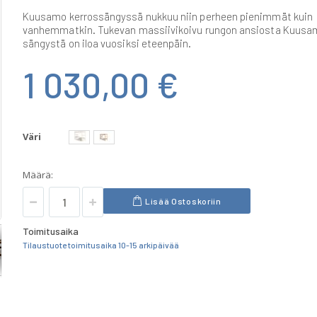
Kuusamo kerrossängyssä nukkuu niin perheen pienimmät kuin
vanhemmatkin. Tukevan massiivikoivu rungon ansiosta Kuusa
sängystä on iloa vuosiksi eteenpäin.
1 030,00 €
Väri
Määrä:
Lisää Ostoskoriin
Toimitusaika
Tilaustuote toimitusaika 10-15 arkipäivää