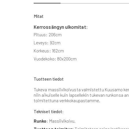
beginning
of
the
Mitat
images
gallery
Kerrossängyn ulkomitat:
Pituus: 206cm
Leveys: 92cm
Korkeus: 162cm
Vuodekoko: 80x200cm
Tuotteen tiedot
Tukeva massiivikoivusta valmistettu Kuusamo kerro
niin aikuiselle kuin lapsellekin tukevan runkonsa 
toimitettuna verkkokaupastamme.
Tekniset tiedot:
Runko
: Massiivikoivu.