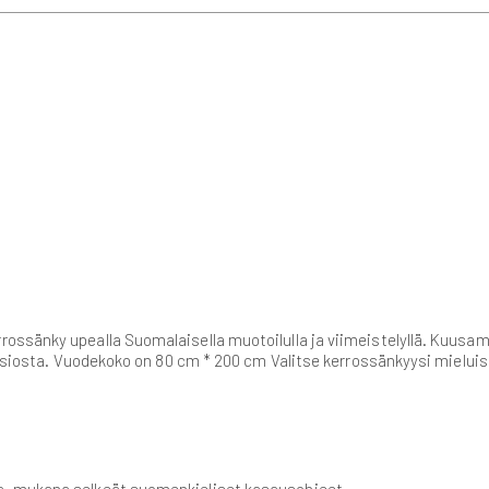
ssänky upealla Suomalaisella muotoilulla ja viimeistelyllä. Kuusamo
ansiosta. Vuodekoko on 80 cm * 200 cm Valitse kerrossänkyysi mieluisa