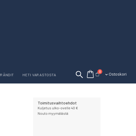
tuotetta
0
Ostoskori
Ostoskori
RÄNDIT
HETI VARASTOSTA
Toimitusvaihtoehdot
Kuljetus ulko-ovelle 40 €
Nouto myymälästä