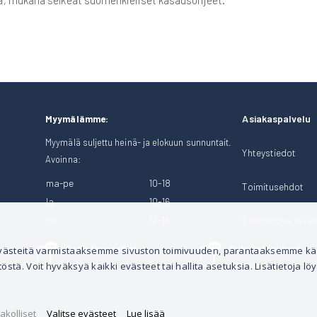
a, mukana selkeät suomenkieliset kasausohjeet.
Asiakaspalvelu
Myymälämme:
Myymälä suljettu heinä- ja elokuun sunnuntait.
Yhteystiedot
Avoinna:
ma-pe
10-18
Toimitusehdot
la
10-16
su
12-16
Tietosuoja- ja rek
Soita Heinosille!
Puhelintilaukset
 evästeitä varmistaaksemme sivuston toimivuuden, parantaaksemme k
tä. Voit hyväksyä kaikki evästeet tai hallita asetuksia. Lisätietoja löy
040 528 1124
044 3001 399
akolliset
Valitse evästeet
Lue lisää