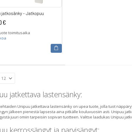
 jatkosänky - Jatkopuu
0 €
uote toimitusaika
kkoa
uu jatkettava lastensänky:
ehtaiden Unipuu jatkettava lastensänky on upea tuote, jolla tuot näppä
gyn jälkeen pienestä lapsesta aina pitkälle kouluvuosiin asti. Unipuu jatko
yistä juuri omiin tarpeisiin sopivan tuotteen. Valitse laadukas Unipuu jatko
uu kerrossängyt ja parvisängyt: