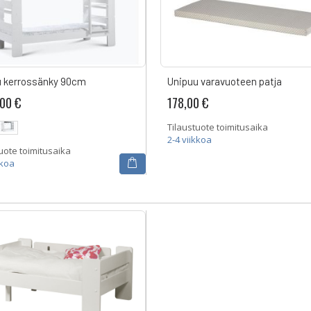
u kerrossänky 90cm
Unipuu varavuoteen patja
,00 €
178,00 €
Tilaustuote toimitusaika
2-4 viikkoa
uote toimitusaika
kkoa