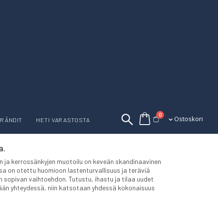
tuotetta
0
Ostoskori
Ostoskori
RÄNDIT
HETI VARASTOSTA
a.
en ja kerrossänkyjen muotoilu on keveän skandinaavinen
ssa on otettu huomioon lastenturvallisuus ja teräviä
siin sopivan vaihtoehdon. Tutustu, ihastu ja tilaa uudet
lään yhteydessä, niin katsotaan yhdessä kokonaisuus