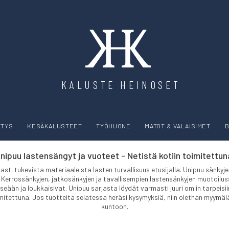
KALUSTE HEINOSET
YTYS
KESÄKALUSTEET
TYÖHUONE
MATOT & VALAISIMET
B
nipuu lastensängyt ja vuoteet - Netistä kotiin toimitettun
sti tukevista materiaaleista lasten turvallisuus etusijalla. Unipuu sänkyj
n. Kerrossänkyjen, jatkosänkyjen ja tavallisempien lastensänkyjen muotoilu
n itseään ja loukkaisivat. Unipuu sarjasta löydät varmasti juuri omiin tarpei
tettuna. Jos tuotteita selatessa heräsi kysymyksiä, niin olethan myymä
kuntoon.