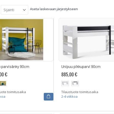
Aseta laskevaan järjestykseen
 parvisänky 90cm
Unipuu pikkuparvi 90cm
00 €
885,00 €
uote toimitusaika
Tilaustuote toimitusaika
kkoa
2-4 viikkoa