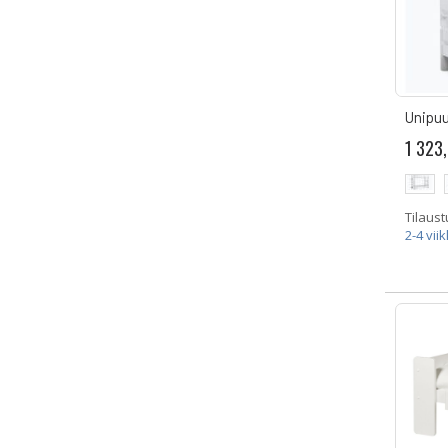
Unipu
1 323
Tilaust
2-4 vii