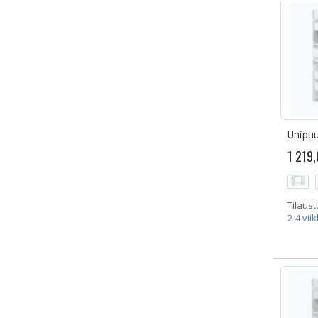
Unipuu
1 219,
Tilaust
2-4 vii