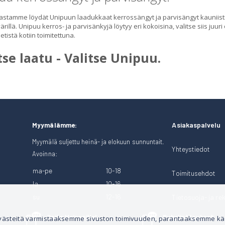
astamme löydät Unipuun laadukkaat kerrossängyt ja parvisängyt kauniisti
rillä. Unipuu kerros- ja parvisänkyjä löytyy eri kokoisina, valitse siis juuri
netistä kotiin toimitettuna.
tse laatu - Valitse Unipuu.
Asiakaspalvelu
Myymälämme:
Myymälä suljettu heinä- ja elokuun sunnuntait.
Yhteystiedot
Avoinna:
ma-pe
10-18
Toimitusehdot
la
10-16
su
12-16
Tietosuoja- ja rek
Soita Heinosille!
Puhelintilaukset
 evästeitä varmistaaksemme sivuston toimivuuden, parantaaksemme k