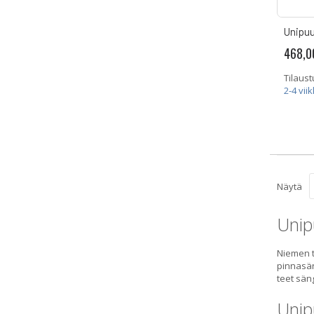
Unipuu
468,0
Tilaust
2-4 vii
Näytä
Unip
Niemen t
pinnasän
teet säng
Unip