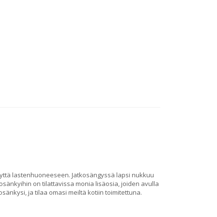
ryyttä lastenhuoneeseen. Jatkosängyssä lapsi nukkuu
sänkyihin on tilattavissa monia lisäosia, joiden avulla
sänkysi, ja tilaa omasi meiltä kotiin toimitettuna.