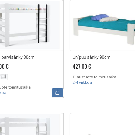
 parvisänky 80cm
Unipuu sänky 90cm
00 €
427,00 €
Tilaustuote toimitusaika
2-4 viikkoa
uote toimitusaika
kkoa