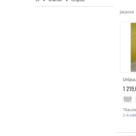
Järjestä
Unipuu
1 219,
Tilaust
2-4 vii