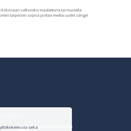
 kokonaan valkoisiksi maalattuna tai mustalla
 omiin tarpeisiin sopiva ja tilaa meiltä uudet sängyt
isteriseloste
Lähetä sähköpostia
äyttökokemusta sekä