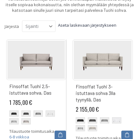
itselle sopivaa kokonaisuutta, niin olethan myymälään yhteydessä ja
katsotaan sinulle juuri sinun tarpeitasi palveleva Tuohi sohva.
Aseta laskevaan järjestykseen
Järjestä
Finsoffat Tuohi 2,5-
Finsoffat Tuohi 3-
istuttava sohva, Das
istuttava sohva 3lla
tyynyllä, Das
1 785,00 €
2 155,00 €
Tilaustuote toimitusaika
6-8 viikkoa
Tilaustuote toimitusaika