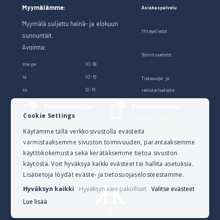
Myymälämme:
Asiakaspalvelu
Myymälä suljettu heinä- ja elokuun
Yhteystiedot
sunnuntait.
Avoinna:
Toimitusehdot
ma-pe
10-18
la
10-16
Tietosuoja- ja
su
12-16
rekisteriseloste
Soita Heinosille!
Puhelintilaukset
Cookie Settings
040 528 1124
044 3001 399
Käytämme tällä verkkosivustolla evästeitä
varmistaaksemme sivuston toimivuuden, parantaaksemme
Lähetä sähköpostia
käyttökokemusta sekä kerätäksemme tietoa sivuston
verkkokauppa@kalusteheinoset.fi
käytöstä. Voit hyväksyä kaikki evästeet tai hallita asetuksia.
Lisätietoja löydät eväste- ja tietosuojaselosteestamme.
Hyväksyn kaikki
Hyväksyn vain pakolliset
Valitse evästeet
Lue lisää
KALUSTE HEINOSET