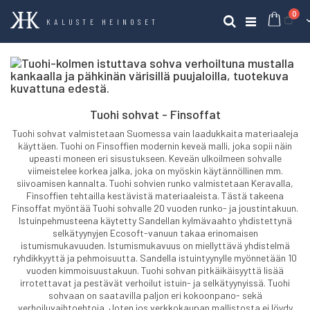
tuo
0
Ost
Haku
KALUSTE HEINOSET
Tuohi sohvat - Finsoffat
Tuohi sohvat valmistetaan Suomessa vain laadukkaita materiaaleja
käyttäen. Tuohi on Finsoffien modernin keveä malli, joka sopii näin
upeasti moneen eri sisustukseen. Keveän ulkoilmeen sohvalle
viimeistelee korkea jalka, joka on myöskin käytännöllinen mm.
siivoamisen kannalta. Tuohi sohvien runko valmistetaan Keravalla,
Finsoffien tehtailla kestävistä materiaaleista. Tästä takeena
Finsoffat myöntää Tuohi sohvalle 20 vuoden runko- ja joustintakuun.
Istuinpehmusteena käytetty Sandellan kylmävaahto yhdistettynä
selkätyynyjen Ecosoft-vanuun takaa erinomaisen
istumismukavuuden. Istumismukavuus on miellyttävä yhdistelmä
ryhdikkyyttä ja pehmoisuutta. Sandella istuintyynylle myönnetään 10
vuoden kimmoisuustakuun. Tuohi sohvan pitkäikäisyyttä lisää
irrotettavat ja pestävät verhoilut istuin- ja selkätyynyissä. Tuohi
sohvaan on saatavilla paljon eri kokoonpano- sekä
verhoiluvaihtoehtoja. Joten jos verkkokaupan mallistosta ei löydy