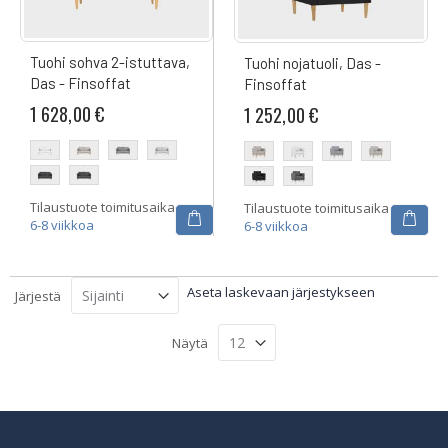
Tuohi sohva 2-istuttava,
Tuohi nojatuoli, Das -
Das - Finsoffat
Finsoffat
1 628,00 €
1 252,00 €
Tilaustuote toimitusaika
Tilaustuote toimitusaika
6-8 viikkoa
6-8 viikkoa
Aseta laskevaan järjestykseen
Järjestä
Näytä