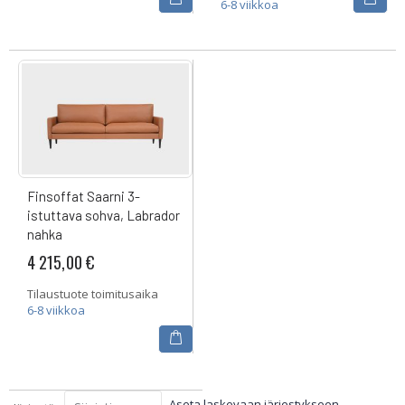
6-8 viikkoa
Finsoffat Saarni 3-
istuttava sohva, Labrador
nahka
4 215,00 €
Tilaustuote toimitusaika
6-8 viikkoa
Aseta laskevaan järjestykseen