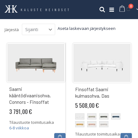
tuo
0
Ost
Haku
KALUSTE HEINOSET
Aseta laskevaan järjestykseen
Järjestä
Saarni
Finsoffat Saarni
kääntödivaanisohva,
kulmasohva, Das
Connors - Finsoffat
5 508,00 €
3 791,00 €
Tilaustuote toimitusaika
6-8 viikkoa
Tilaustuote toimitusaika